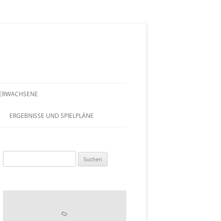
ERWACHSENE
 AUF EINEN
ERGEBNISSE UND SPIELPLÄNE
SPLAN
Suchen
DAMEN
nach:
DAMEN 50
MIXED