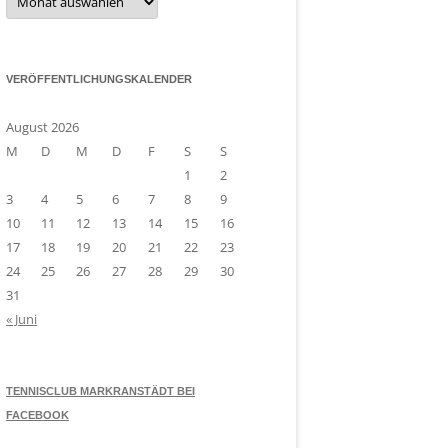
Archiv
VERÖFFENTLICHUNGSKALENDER
August 2026
M
D
M
D
F
S
S
1
2
3
4
5
6
7
8
9
10
11
12
13
14
15
16
17
18
19
20
21
22
23
24
25
26
27
28
29
30
31
« Juni
TENNISCLUB MARKRANSTÄDT BEI
FACEBOOK