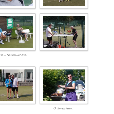
se – Seitenwechsel
Grillmeisterin !