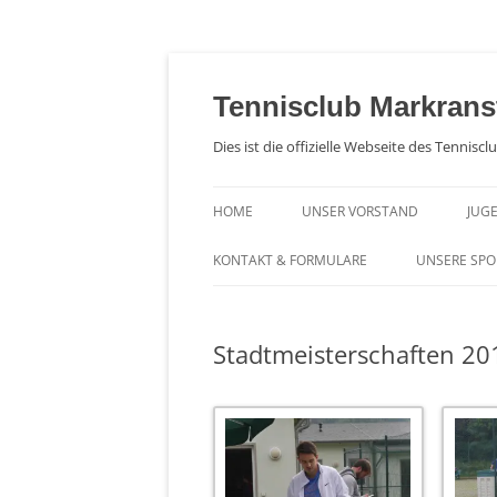
Zum
Inhalt
springen
Tennisclub Markrans
Dies ist die offizielle Webseite des Tennisc
HOME
UNSER VORSTAND
JUG
NA
KONTAKT & FORMULARE
UNSERE SP
JU
AUFNAHMEGEBÜHR & BEITRÄGE
Stadtmeisterschaften 20
MITGLIEDSANTRAG, SATZUNG &
DATENSCHUTZ
KOMBIMANDAT / BANKEINZUG /
SEPA
FOTOGENEHMIGUNG