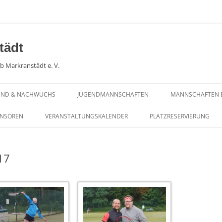
tädt
lub Markranstädt e. V.
END & NACHWUCHS
JUGENDMANNSCHAFTEN
MANNSCHAFTEN 
CHWUCHSARBEIT
PLATZBELEGUNGSPLAN
SOMMERSAISON …
ONSOREN
VERANSTALTUNGSKALENDER
PLATZRESERVIERUNG
BLICK !
GENDTRAINING
JUGEND – SOMMERSAISON… AUF
TRAININGSPLAN KINDER- UND
EINEN BLICK !
JUGENDTRAINING
PLATZBELEGUNG
17
WEITERE ERGEBNISSE KIDS CUP
SOMMERSAISON 
SEIT 2024
SOMMERSAISON 
ERGEBNISSE KIDS CUP 2023 UND
SOMMERSAISON 
PHOTOGALERIE