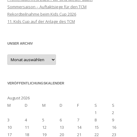
Sommersaison – Auftaktsiege für den TCM
Rekordteilnahme beim Kids Cup 2026
11. Kids Cup auf der Anlage des TCM
UNSER ARCHIV
Unser
Archiv
VERÖFFENTLICHUNGSKALENDER
August 2026
M
D
M
D
F
S
S
1
2
3
4
5
6
7
8
9
10
11
12
13
14
15
16
17
18
19
20
21
22
23