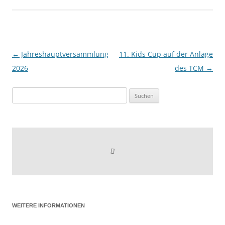
←
Jahreshauptversammlung
11. Kids Cup auf der Anlage
Beitragsnavigation
2026
des TCM
→
Suchen
nach:
WEITERE INFORMATIONEN