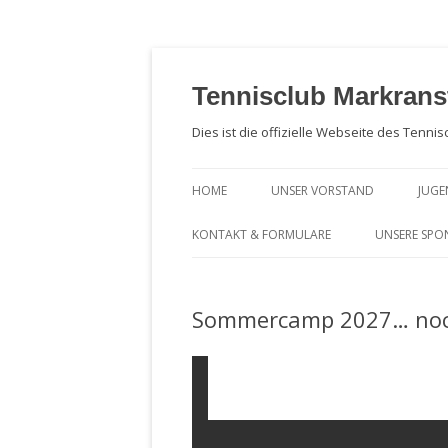
Zum
Inhalt
springen
Tennisclub Markrans
Dies ist die offizielle Webseite des Tennis
HOME
UNSER VORSTAND
JUG
NA
KONTAKT & FORMULARE
UNSERE SPO
JU
AUFNAHMEGEBÜHR & BEITRÄGE
Sommercamp 2027… noch
MITGLIEDSANTRAG, SATZUNG &
DATENSCHUTZ
KOMBIMANDAT / BANKEINZUG /
SEPA
FOTOGENEHMIGUNG