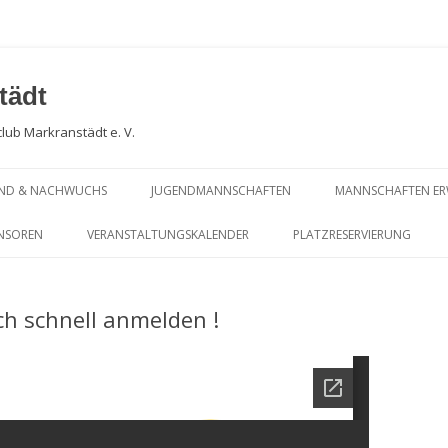
tädt
club Markranstädt e. V.
END & NACHWUCHS
JUGENDMANNSCHAFTEN
MANNSCHAFTEN E
CHWUCHSARBEIT
PLATZBELEGUNGSPLAN
SOMMERSAISON … 
NSOREN
VERANSTALTUNGSKALENDER
PLATZRESERVIERUNG
BLICK !
GENDTRAINING
JUGEND – SOMMERSAISON… AUF
TRAININGSPLAN KINDER- UND
EINEN BLICK !
JUGENDTRAINING
PLATZBELEGUNGS
 schnell anmelden !
WEITERE ERGEBNISSE KIDS CUP
SOMMERSAISON D
SEIT 2024
SOMMERSAISON DA
ERGEBNISSE KIDS CUP 2023 UND
SOMMERSAISON MI
PHOTOGALERIE