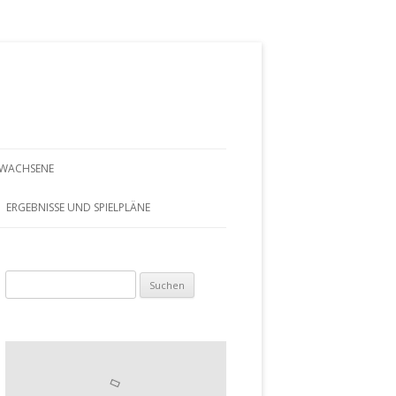
RWACHSENE
AUF EINEN
ERGEBNISSE UND SPIELPLÄNE
PLAN
Suchen
AMEN
nach:
MEN 50
XED