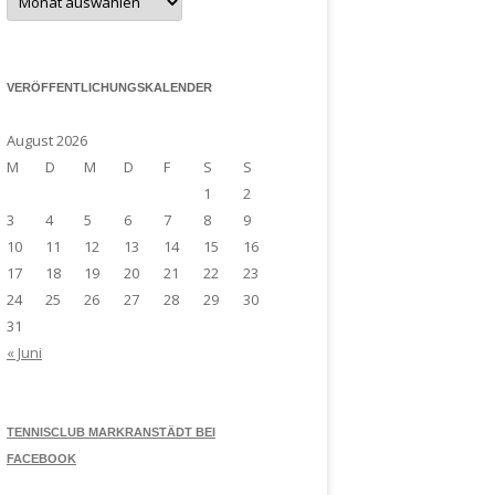
Archiv
VERÖFFENTLICHUNGSKALENDER
August 2026
M
D
M
D
F
S
S
1
2
3
4
5
6
7
8
9
10
11
12
13
14
15
16
17
18
19
20
21
22
23
24
25
26
27
28
29
30
31
« Juni
TENNISCLUB MARKRANSTÄDT BEI
FACEBOOK