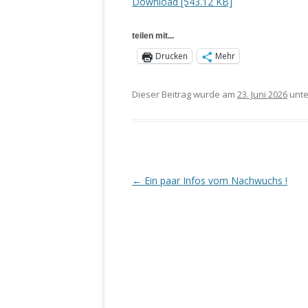
Download [543.12 KB]
teilen mit...
Drucken
Mehr
Dieser Beitrag wurde am
23. Juni 2026
unt
←
Ein paar Infos vom Nachwuchs !
Beitragsnavigation