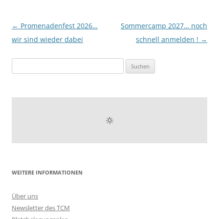
Beitragsnavigation
←
Promenadenfest 2026…
Sommercamp 2027… noch
wir sind wieder dabei
schnell anmelden !
→
Suchen
nach:
WEITERE INFORMATIONEN
Über uns
Newsletter des TCM