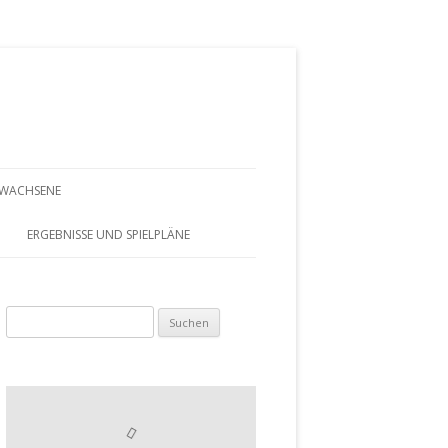
RWACHSENE
AUF EINEN
ERGEBNISSE UND SPIELPLÄNE
PLAN
Suchen
AMEN
nach:
MEN 50
XED