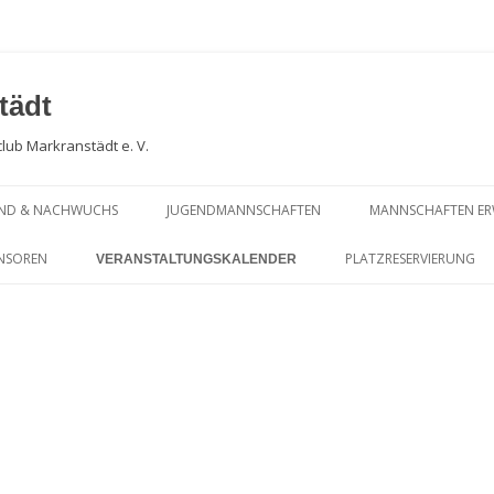
tädt
club Markranstädt e. V.
END & NACHWUCHS
JUGENDMANNSCHAFTEN
MANNSCHAFTEN E
CHWUCHSARBEIT
PLATZBELEGUNGSPLAN
SOMMERSAISON … 
NSOREN
PLATZRESERVIERUNG
VERANSTALTUNGSKALENDER
BLICK !
GENDTRAINING
JUGEND – SOMMERSAISON… AUF
TRAININGSPLAN KINDER- UND
EINEN BLICK !
JUGENDTRAINING
PLATZBELEGUNGS
WEITERE ERGEBNISSE KIDS CUP
SOMMERSAISON D
SEIT 2024
SOMMERSAISON DA
ERGEBNISSE KIDS CUP 2023 UND
SOMMERSAISON MI
PHOTOGALERIE