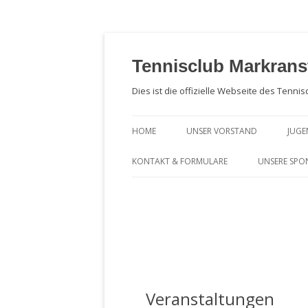
Zum
Inhalt
springen
Tennisclub Markrans
Dies ist die offizielle Webseite des Tennis
HOME
UNSER VORSTAND
JUG
NA
KONTAKT & FORMULARE
UNSERE SPO
JU
AUFNAHMEGEBÜHR & BEITRÄGE
MITGLIEDSANTRAG, SATZUNG &
DATENSCHUTZ
KOMBIMANDAT / BANKEINZUG /
SEPA
Veranstaltungen
FOTOGENEHMIGUNG