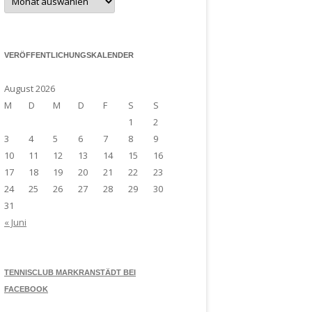
Archiv
VERÖFFENTLICHUNGSKALENDER
August 2026
M
D
M
D
F
S
S
1
2
3
4
5
6
7
8
9
10
11
12
13
14
15
16
17
18
19
20
21
22
23
24
25
26
27
28
29
30
31
« Juni
TENNISCLUB MARKRANSTÄDT BEI
FACEBOOK