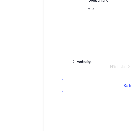
Deutschland
€10,
Veranstaltungen
Vorherige
Nächste
Verans
Kal