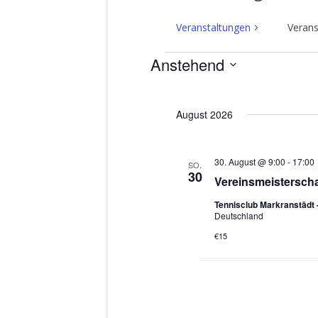
Veranstaltungen
Verans
Anstehend
Veranstaltungen
D
a
August 2026
t
u
m
30. August @ 9:00
-
17:00
SO.
w
30
Vereinsmeisterscha
ä
h
Tennisclub Markranstädt
Deutschland
l
e
€15
n
.