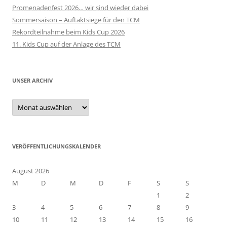
Promenadenfest 2026… wir sind wieder dabei
Sommersaison – Auftaktsiege für den TCM
Rekordteilnahme beim Kids Cup 2026
11. Kids Cup auf der Anlage des TCM
UNSER ARCHIV
Unser
Archiv
VERÖFFENTLICHUNGSKALENDER
August 2026
M
D
M
D
F
S
S
1
2
3
4
5
6
7
8
9
10
11
12
13
14
15
16