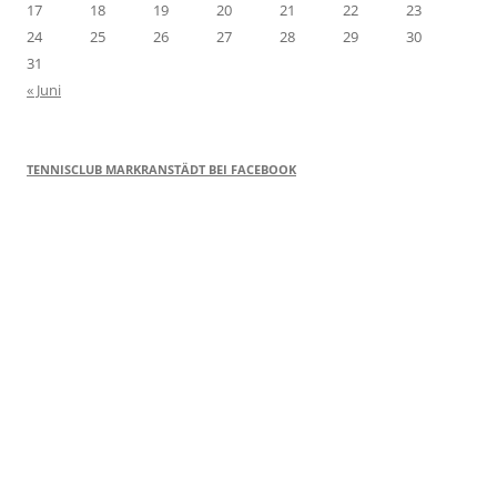
17
18
19
20
21
22
23
24
25
26
27
28
29
30
31
« Juni
TENNISCLUB MARKRANSTÄDT BEI FACEBOOK