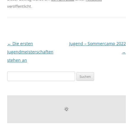
veröffentlicht.
Beitragsnavigation
←
Die ersten
Jugend – Sommercamp 2022
Jugendmeisterschaften
→
stehen an
Suchen
nach: