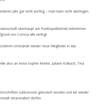
SOMMERSAISON H
ERGEBNISSE KIDS CUP 2022
sinderen Jahr gar nicht wichtig – man kann nicht absteigen
SOMMERSAISON HE
SOMMERSAISON HE
mannschaft überhaupt am Punktspielbetrieb teilnehmen
SOMMERSAISON HE
grund von Corona alle verlegt.
onderen Umstände wieder neue Mitglieder in das
elle also an Anna-Sophie Reinke, Juliane Kolbach, Tina
Vorschriften sukkzessive gelockert wurden und wir wieder
städt veranstalten dürfen.