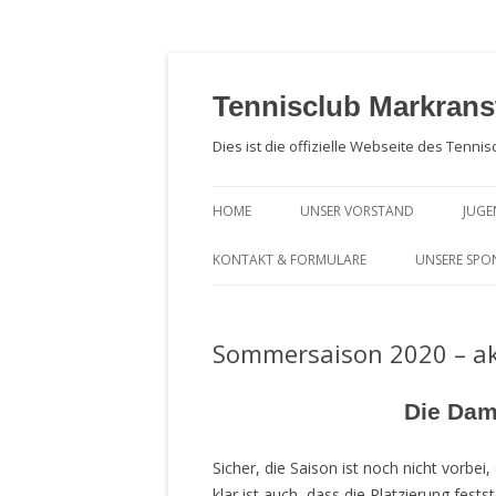
Zum
Inhalt
springen
Tennisclub Markrans
Dies ist die offizielle Webseite des Tennis
HOME
UNSER VORSTAND
JUG
NA
KONTAKT & FORMULARE
UNSERE SPO
JU
AUFNAHMEGEBÜHR & BEITRÄGE
Sommersaison 2020 – ak
MITGLIEDSANTRAG, SATZUNG &
DATENSCHUTZ
Die Dam
KOMBIMANDAT / BANKEINZUG /
SEPA
Sicher, die Saison ist noch nicht vorbe
klar ist auch, dass die Platzierung festst
FOTOGENEHMIGUNG