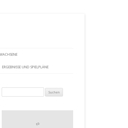
RWACHSENE
AUF EINEN
ERGEBNISSE UND SPIELPLÄNE
PLAN
Suchen
AMEN
nach:
MEN 50
XED