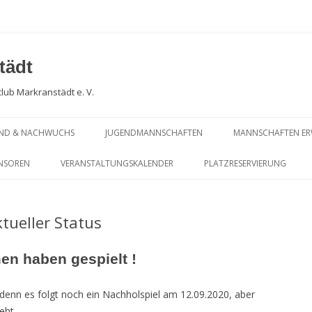
tädt
club Markranstädt e. V.
END & NACHWUCHS
JUGENDMANNSCHAFTEN
MANNSCHAFTEN E
CHWUCHSARBEIT
PLATZBELEGUNGSPLAN
SOMMERSAISON … 
NSOREN
VERANSTALTUNGSKALENDER
PLATZRESERVIERUNG
BLICK !
GENDTRAINING
JUGEND – SOMMERSAISON… AUF
TRAININGSPLAN KINDER- UND
EINEN BLICK !
JUGENDTRAINING
PLATZBELEGUNGS
tueller Status
WEITERE ERGEBNISSE KIDS CUP
SOMMERSAISON D
SEIT 2024
en haben gespielt !
SOMMERSAISON DA
ERGEBNISSE KIDS CUP 2023 UND
i, denn es folgt noch ein Nachholspiel am 12.09.2020, aber
SOMMERSAISON MI
PHOTOGALERIE
eht.