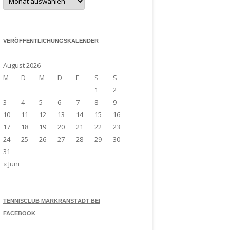
Archiv
VERÖFFENTLICHUNGSKALENDER
August 2026
M
D
M
D
F
S
S
1
2
3
4
5
6
7
8
9
10
11
12
13
14
15
16
17
18
19
20
21
22
23
24
25
26
27
28
29
30
31
« Juni
TENNISCLUB MARKRANSTÄDT BEI
FACEBOOK