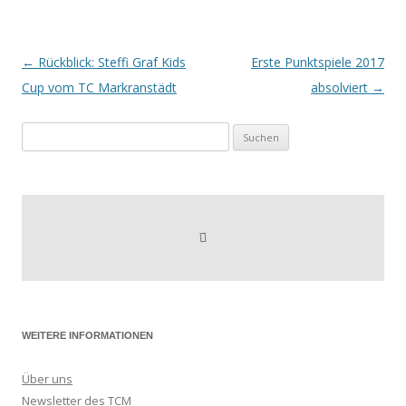
←
Rückblick: Steffi Graf Kids
Erste Punktspiele 2017
Beitragsnavigation
Cup vom TC Markranstädt
absolviert
→
Suchen
nach:
WEITERE INFORMATIONEN
Über uns
Newsletter des TCM