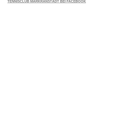
TENNISCLUB MARKRANSTÄDT BEI FACEBOOK